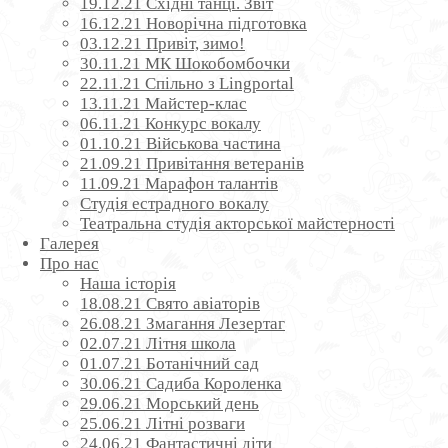
19.12.21 Східні танці. Звіт
16.12.21 Новорічна підготовка
03.12.21 Привіт, зимо!
30.11.21 МК Шокобомбочки
22.11.21 Спільно з Lingportal
13.11.21 Майстер-клас
06.11.21 Конкурс вокалу
01.10.21 Військова частина
21.09.21 Привітання ветеранів
11.09.21 Марафон талантів
Студія естрадного вокалу
Театральна студія акторської майстерності
Галерея
Про нас
Наша історія
18.08.21 Свято авіаторів
26.08.21 Змагання Лезертаг
02.07.21 Літня школа
01.07.21 Ботанічний сад
30.06.21 Садиба Короленка
29.06.21 Морський день
25.06.21 Літні розваги
24.06.21 Фантастичні діти