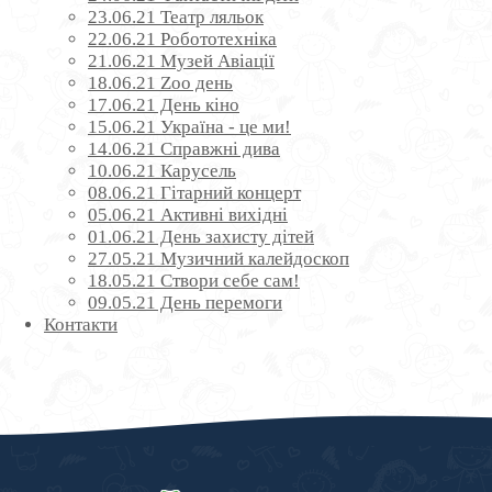
23.06.21 Театр ляльок
22.06.21 Робототехніка
21.06.21 Музей Авіації
18.06.21 Zoo день
17.06.21 День кіно
15.06.21 Україна - це ми!
14.06.21 Справжні дива
10.06.21 Карусель
08.06.21 Гітарний концерт
05.06.21 Активні вихідні
01.06.21 День захисту дітей
27.05.21 Музичний калейдоскоп
18.05.21 Створи себе сам!
09.05.21 День перемоги
Контакти