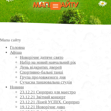
МАПА САЙТУ
Меню
Мапа сайту
Головна
Афіша
Новорічне дитяче свято
Набір на новий навчальний рік
День відкритих дверей
Спортивно-бальні танці
Група продовженого дня
Сучасна танцювальна студія
Новини
23.12.21 Сюрприз для маестро
23.12.21 Звітний концерт
23.12.21 Ліцей УСПІХ. Сюрприз
19.12.21 Новорічне диво