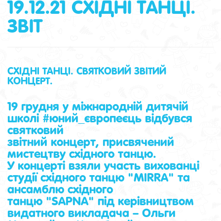
19.12.21 СХІДНІ ТАНЦІ.
ЗВІТ
СХІДНІ ТАНЦІ. СВЯТКОВИЙ ЗВІТИЙ
КОНЦЕРТ.
19 грудня у міжнародній дитячій
школі #юний_європеєць відбувся
святковий
звітний концерт, присвячений
мистецтву східного танцю.
У концерті взяли участь вихованці
студії східного танцю "MIRRA" та
ансамблю східного
танцю "SAPNA" під керівництвом
видатного викладача – Ольги