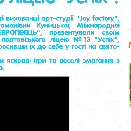
 вихованці арт-студії "Joy factory",
Романівни Куницької, Міжнародної
РОПЕЄЦЬ", презентували своїм
 полтавського ліцею №13 "Успіх",
осивши їх до себе у гості на свято-
яскраві ігри та веселі змагання з
ю.