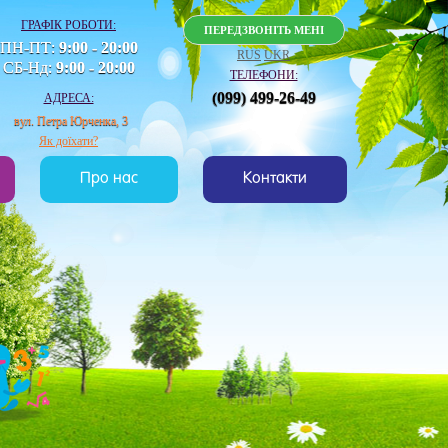
ГРАФІК РОБОТИ:
ПЕРЕДЗВОНІТЬ МЕНІ
ПН-ПТ:
9:00 - 20:00
RUS
UKR
СБ-Нд:
9:00 - 20:00
ТЕЛЕФОНИ:
(099) 499-26-49
АДРЕСА:
вул. Петра Юрченка, 3
Як доїхати?
Про нас
Контакти