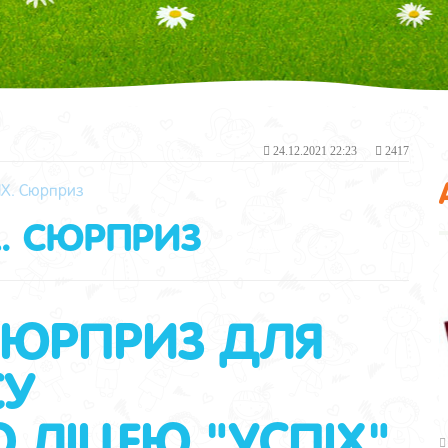
24.12.2021 22:23
2417
ПІХ. Сюрприз
ІХ. СЮРПРИЗ
СЮРПРИЗ ДЛЯ
СУ
 ЛІЦЕЮ "УСПІХ".