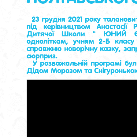
23 грудня 2021 року талановиті
під керівництвом Анастасії 
Дитячої Школи " ЮНИЙ ЄВ
одноліткам, учням 2-Б класу
справжню новорічну казку, запр
сюрприз.
У розважальній програмі були 
Дідом Морозом та Снігуронько