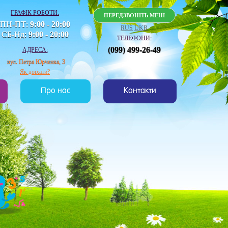
ГРАФІК РОБОТИ:
ПЕРЕДЗВОНІТЬ МЕНІ
ПН-ПТ:
9:00 - 20:00
RUS
UKR
СБ-Нд:
9:00 - 20:00
ТЕЛЕФОНИ:
(099) 499-26-49
АДРЕСА:
вул. Петра Юрченка, 3
Як доїхати?
Про нас
Контакти