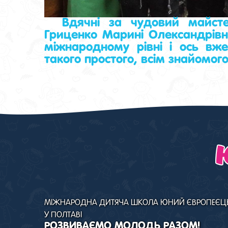
Вдячні за чудовий майстер
Гриценко Марині Олександрівні
міжнародному рівні і ось вж
такого простого, всім знайомог
МІЖНАРОДНА ДИТЯЧА ШКОЛА ЮНИЙ ЄВРОПЕЄЦ
У ПОЛТАВІ
РОЗВИВАЄМО МОЛОДЬ РАЗОМ!