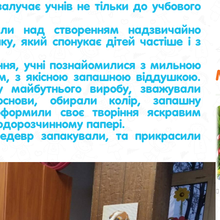
ає учнів не тільки до учбового
ли над створенням надзвичайно
у, який спонукає дітей частіше і з
ня, учні познайомилися з мильною
м, з якісною запашною віддушкою.
 майбутнього виробу, зважували
 основи, обирали колір, запашну
оформили своє творіння яскравим
дорозчинному папері.
девр запакували, та прикрасили