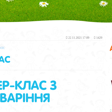
22.11.2021 17:09
1429
лас
ЛАС
Р-КЛАС З
ВАРІННЯ