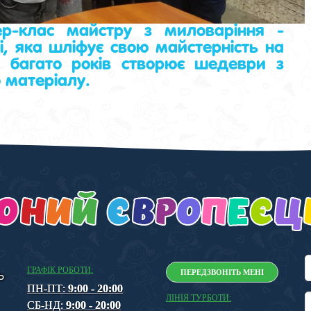
-клас майстру з миловаріння -
, яка шліфує свою майстерність на
е багато років створює шедеври з
о матеріалу.
ГРАФІК РОБОТИ:
ПЕРЕДЗВОНІТЬ МЕНІ
Ь
ПН-ПТ:
9:00 - 20:00
ЛІНІЯ ТУРБОТИ:
СБ-НД:
9:00 - 20:00