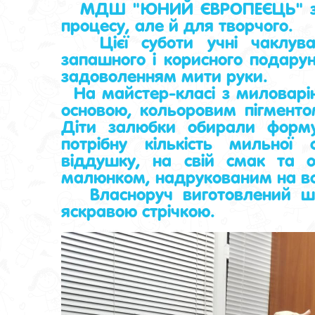
МДШ "ЮНИЙ ЄВРОПЕЄЦЬ" залуч
процесу, але й для творчого.
Цієї суботи учні чаклува
запашного і корисного подарунк
задоволенням мити руки.
На майстер-класі з миловарін
основою, кольоровим пігменто
Діти залюбки обирали форму
потрібну кількість мильної
віддушку, на свій смак та 
малюнком, надрукованим на во
Власноруч виготовлений ше
яскравою стрічкою.