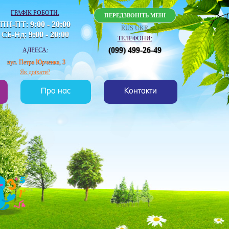
ГРАФІК РОБОТИ:
ПЕРЕДЗВОНІТЬ МЕНІ
ПН-ПТ:
9:00 - 20:00
RUS
UKR
СБ-Нд:
9:00 - 20:00
ТЕЛЕФОНИ:
(099) 499-26-49
АДРЕСА:
вул. Петра Юрченка, 3
Як доїхати?
Про нас
Контакти