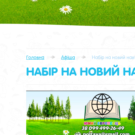
Головна
Афіша
Набір на новий нав
НАБІР НА НОВИЙ Н