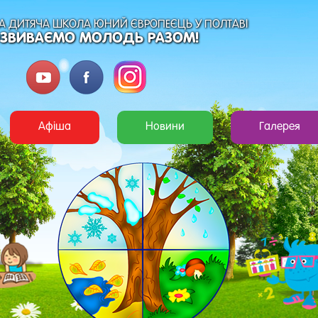
 ДИТЯЧА ШКОЛА ЮНИЙ ЄВРОПЕЄЦЬ У ПОЛТАВІ
ЗВИВАЄМО МОЛОДЬ РАЗОМ!
Афіша
Новини
Галерея