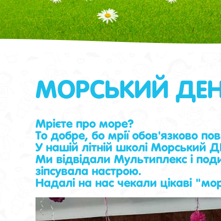
МОРСЬКИЙ ДЕН
Мрієте про море?
То добре, бо мрії обов'язково пов
У нашій літній школі Морський Д
Ми відвідали Мультиплекс і поди
зіпсувала настрою.
Надалі на нас чекали цікаві "мо