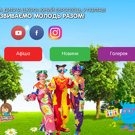
 ДИТЯЧА ШКОЛА ЮНИЙ ЄВРОПЕЄЦЬ У ПОЛТАВІ
ЗВИВАЄМО МОЛОДЬ РАЗОМ!
Афіша
Новини
Галерея