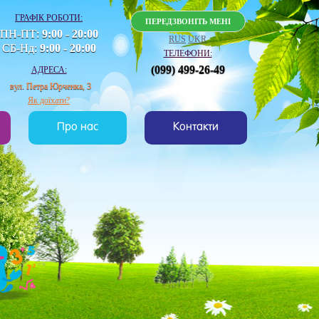
ГРАФІК РОБОТИ:
ПЕРЕДЗВОНІТЬ МЕНІ
ПН-ПТ:
9:00 - 20:00
RUS
UKR
СБ-Нд:
9:00 - 20:00
ТЕЛЕФОНИ:
(099) 499-26-49
АДРЕСА:
вул. Петра Юрченка, 3
Як доїхати?
Про нас
Контакти