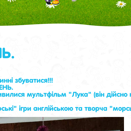
Ь.
инні збуватися!!!
ЕНЬ.
вилися мультфільм "Лука" (він дійсно кр
рські" ігри англійською та творча "морс