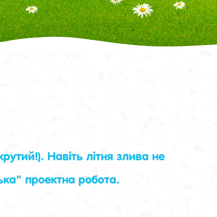
утий!). Навіть літня злива не
ька" проектна робота.