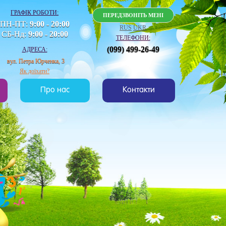
ГРАФІК РОБОТИ:
ПЕРЕДЗВОНІТЬ МЕНІ
ПН-ПТ:
9:00 - 20:00
RUS
UKR
СБ-Нд:
9:00 - 20:00
ТЕЛЕФОНИ:
(099) 499-26-49
АДРЕСА:
вул. Петра Юрченка, 3
Як доїхати?
Про нас
Контакти