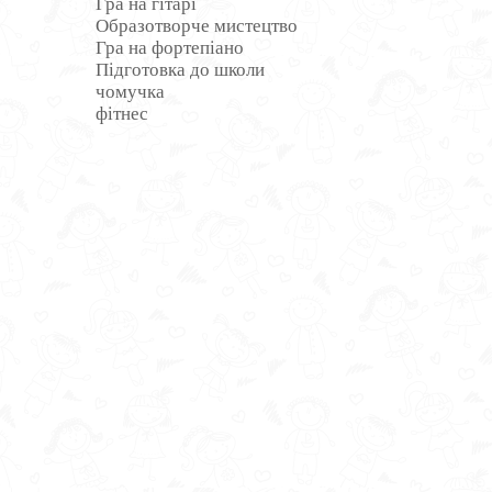
Гра на гітарі
Образотворче мистецтво
Гра на фортепіано
Підготовка до школи
чомучка
фітнес