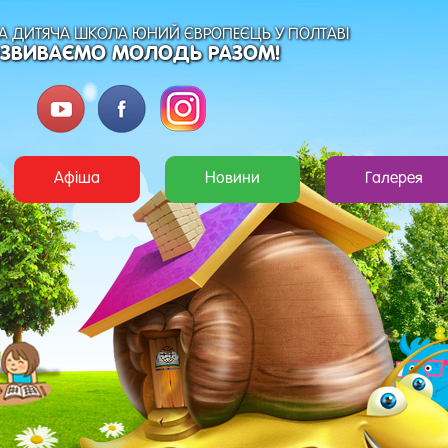
 ДИТЯЧА ШКОЛА ЮНИЙ ЄВРОПЕЄЦЬ У ПОЛТАВІ
ЗВИВАЄМО МОЛОДЬ РАЗОМ!
Афіша
Новини
Галерея